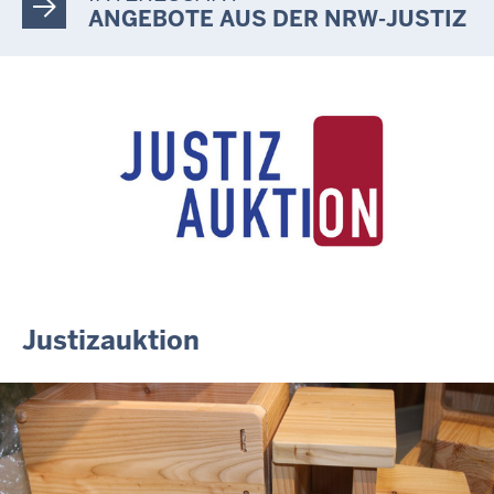
Informationskampagne gegen häusliche Gewalt
ANGEBOTE AUS DER NRW-JUSTIZ
10.07.2026
Anerkennung für innovative Suizidpräventionsarbeit: JVA Köln
ausgezeichnet
14.07.2026
Justiz der Zukunft gemeinsam gestalten: Minister Limbach
zieht positive Bilanz des Projekts Zukunftswerkstatt Justiz
Nordrhein-Westfalen
01.07.2026
Newsletter Juli 2026
30.06.2026
288 Anwärterinnen und Anwärter des Jahrgangs 2024/2026
der Justizvollzugsschule NRW geehrt
Justizauktion
30.06.2026
RechtSpecial - Schiedsleute helfen Streit schlichten!