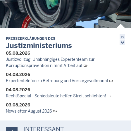
14.07.2026
Justiz der Zukunft gemeinsam gestalten: Minister Limbach
zieht positive Bilanz des Projekts Zukunftswerkstatt Justiz
Nordrhein-Westfalen
01.07.2026
Newsletter Juli 2026
PRESSEERKLÄRUNGEN DES
Justizministeriums
30.06.2026
05.08.2026
288 Anwärterinnen und Anwärter des Jahrgangs 2024/2026
Justizvollzug: Unabhängiges Expertenteam zur
der Justizvollzugsschule NRW geehrt
Korruptionsprävention nimmt Arbeit auf
30.06.2026
04.08.2026
RechtSpecial - Schiedsleute helfen Streit schlichten!
Expertentelefon zu Betreuung und Vorsorgevollmacht
04.08.2026
RechtSpecial - Schiedsleute helfen Streit schlichten!
03.08.2026
Newsletter August 2026
27.07.2026
Dein Mut findet Rückhalt: Die Justiz NRW unterstützt
INTERESSANT