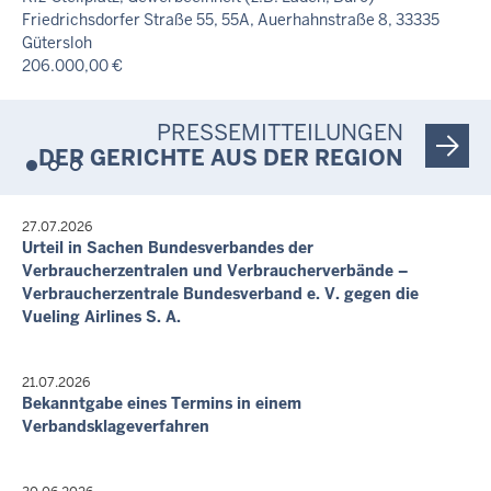
Friedrichsdorfer Straße 55, 55A, Auerhahnstraße 8, 33335
Bußgeldverfahren - OWi 929/25
Gütersloh
Letzte Aktualisierung:
206.000,00 €
Heute, 16:30 Uhr
15. Okt. 2026, 09:00 Uhr
zwei unbebaute, derzeit als Parkfläche genutzte Grundstücke
PRESSEMITTEILUNGEN
in einem Gewerbegebiet
DER GERICHTE AUS DER REGION
Carl-Zeiss-Straße 62, 33334 Gütersloh
360.000,00 €
19. Nov. 2026, 09:00 Uhr
27.07.2026
Urteil in Sachen Bundesverbandes der
Einfamilienhaus
Verbraucherzentralen und Verbraucherverbände –
Dresdner Straße 93, 33330 Gütersloh
Verbraucherzentrale Bundesverband e. V. gegen die
312.200,00 €
Vueling Airlines S. A.
Letzte Aktualisierung:
Heute, 21:05 Uhr
21.07.2026
Bekanntgabe eines Termins in einem
Verbandsklageverfahren