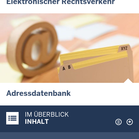
Elektronischer Rechtsverkehr
Adressdatenbank
IM ÜBERBLICK
Justiz-Portal im Überblick:
INHALT