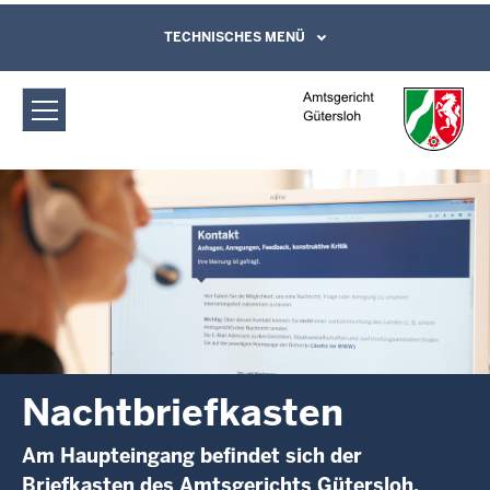
Direkt zum Inhalt
Amtsgericht Gütersloh:
TECHNISCHES MENÜ
Leichte Sprache, Gebärdensprachenvideo
und Kontaktformular
Nachtbriefkasten
Nachtbriefkasten
Am Haupteingang befindet sich der
Briefkasten des Amtsgerichts Gütersloh.