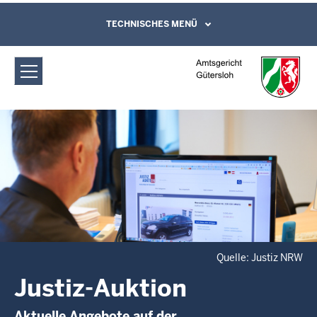
Direkt zum Inhalt
Amtsgericht Gütersloh: Justiz-Auktion
TECHNISCHES MENÜ
Leichte Sprache, Gebärdensprachenvideo
und Kontaktformular
Quelle: Justiz NRW
Justiz-Auktion
Aktuelle Angebote auf der