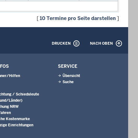
[
10 Termine pro Seite darstellen
]
DRUCKEN
NACH OBEN
NFOS
SERVICE
ner/Hilfen
Übersicht
Suche
ichtung / Schiedsleute
Bund/Länder)
chung NRW
fahren
che Kostenmarke
ige Einrichtungen