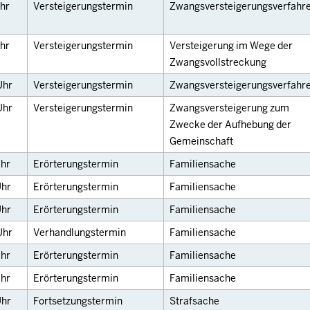
hr
Versteigerungstermin
Zwangsversteigerungsverfahr
hr
Versteigerungstermin
Versteigerung im Wege der
Zwangsvollstreckung
Uhr
Versteigerungstermin
Zwangsversteigerungsverfahr
Uhr
Versteigerungstermin
Zwangsversteigerung zum
Zwecke der Aufhebung der
Gemeinschaft
hr
Erörterungstermin
Familiensache
hr
Erörterungstermin
Familiensache
hr
Erörterungstermin
Familiensache
Uhr
Verhandlungstermin
Familiensache
hr
Erörterungstermin
Familiensache
hr
Erörterungstermin
Familiensache
hr
Fortsetzungstermin
Strafsache