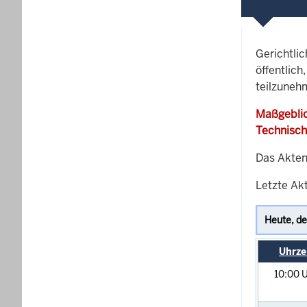
Gerichtli
öffentlich
teilzuneh
Maßgeblic
Technisch
Das Akten
Letzte Ak
Uhrze
10:00
U