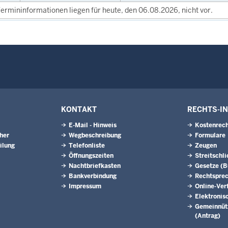
ermininformationen liegen für heute, den 06.08.2026, nicht vor.
KONTAKT
RECHTS-I
E-Mail - Hinweis
Kostenrech
eher
Wegbeschreibung
Formulare
ilung
Telefonliste
Zeugen
Öffnungszeiten
Streitschl
Nachtbriefkasten
Gesetze (
Bankverbindung
Rechtspre
Impressum
Online-Ver
Elektronis
Gemeinnütz
(Antrag)