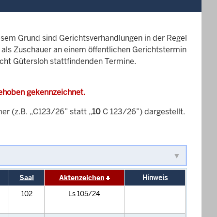
esem Grund sind Gerichtsverhandlungen in der Regel
it als Zuschauer an einem öffentlichen Gerichtstermin
icht Gütersloh stattfindenden Termine.
gehoben gekennzeichnet.
 (z.B. „C123/26” statt „
10
C 123/26”) dargestellt.
Saal
Aktenzeichen
Hinweis
102
Ls 105/24