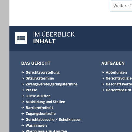
Weitere T
IM ÜBERBLICK
Justiz-Portal im Überblick:
INHALT
DAS GERICHT
AUFGABEN
Gerichtsvorstellung
Abteilungen
Sitzungstermine
Gerichtsvollzi
Zwangsversteigerungs­termine
Geschäftsverte
Presse
Gerichtsbezirk
Justiz-Auktion
Ausbildung und Stellen
Barrierefreiheit
Zugangskontrolle
Gerichtsbesuche / Schulklassen
Warnhinweis
Warnhinweis zu Anrufen